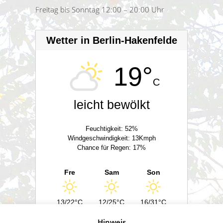
Freitag bis Sonntag 12:00 – 20:00 Uhr
Wetter in Berlin-Hakenfelde
19°
C
leicht bewölkt
Feuchtigkeit: 52%
Windgeschwindigkeit: 13Kmph
Chance für Regen: 17%
Fre
Sam
Son
13/22°C
12/25°C
16/31°C
Hinweis