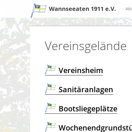
Zum
Wannseeaten 1911 e.V.
Akt
Inhalt
Vereinsgelände
Vereinsheim
Sanitäranlagen
Bootsliegeplätze
Wochenendgrundstü