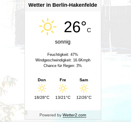
Wetter in Berlin-Hakenfelde
26°
C
sonnig
Feuchtigkeit: 47%
Windgeschwindigkeit: 16.6Kmph
Chance für Regen: 3%
Don
Fre
Sam
18/28°C
13/21°C
12/26°C
Powered by
Wetter2.com