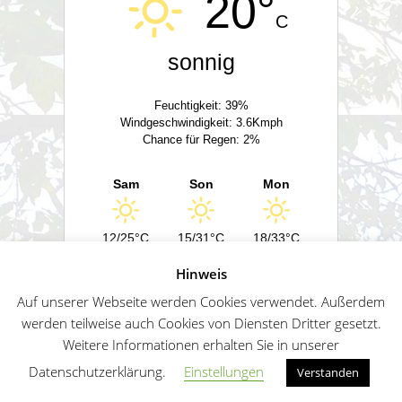
20°
C
sonnig
Feuchtigkeit: 39%
Windgeschwindigkeit: 3.6Kmph
Chance für Regen: 2%
Sam
Son
Mon
12/25°C
15/31°C
18/33°C
Hinweis
Powered by
Wetter2.com
Auf unserer Webseite werden Cookies verwendet. Außerdem
werden teilweise auch Cookies von Diensten Dritter gesetzt.
Weitere Informationen erhalten Sie in unserer
German
Impressum
Datenschutz
Sitemap
Datenschutzerklärung.
Einstellungen
Verstanden
Penguin WordPress Theme kreiert von WPZOO