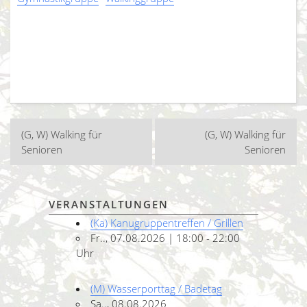
Beitragsnavigation
(G, W) Walking für
(G, W) Walking für
Senioren
Senioren
VERANSTALTUNGEN
(Ka) Kanugruppentreffen / Grillen
Fr.., 07.08.2026 | 18:00 - 22:00
Uhr
(M) Wasserporttag / Badetag
Sa.., 08.08.2026