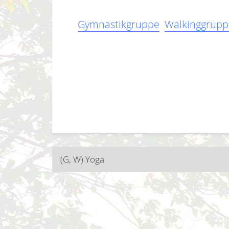
Gymnastikgruppe
Walkinggrupp
Beitragsnavigatio
(G, W) Yoga