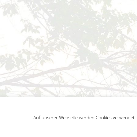
Auf unserer Webseite werden Cookies verwendet. A
German
Impressum
Datenschutz
Sitemap
Penguin WordPress Theme kreiert von WPZOO