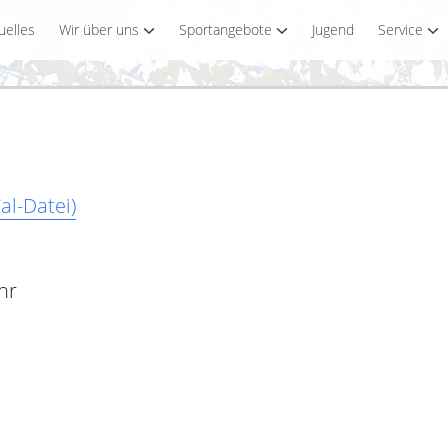
uelles
Wir über uns
Sportangebote
Jugend
Service
al-Datei)
hr