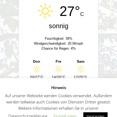
27°
C
sonnig
Feuchtigkeit: 39%
Windgeschwindigkeit: 20.5Kmph
Chance für Regen: 4%
Don
Fre
Sam
20/27°C
14/20°C
12/25°C
Hinweis
Powered by
Wetter2.com
Auf unserer Webseite werden Cookies verwendet. Außerdem
werden teilweise auch Cookies von Diensten Dritter gesetzt.
Weitere Informationen erhalten Sie in unserer
German
Impressum
Datenschutz
Sitemap
Datenschutzerklärung.
Einstellungen
Verstanden