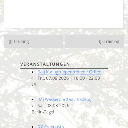
Beitragsnavigation
(J) Training
(J) Training
VERANSTALTUNGEN
(Ka) Kanugruppentreffen / Grillen
Fr.., 07.08.2026 | 18:00 - 22:00
Uhr
(M) Wasserporttag / Badetag
Sa.., 08.08.2026
Berlin-Tegel
(G) Gymnastik