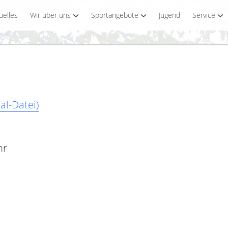
uelles
Wir über uns
Sportangebote
Jugend
Service
al-Datei)
hr