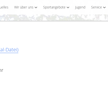
uelles
Wir über uns
Sportangebote
Jugend
Service
al-Datei)
hr