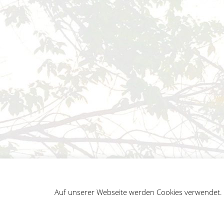
Auf unserer Webseite werden Cookies verwendet. A
German
Impressum
Datenschutz
Sitemap
Penguin WordPress Theme kreiert von WPZOO