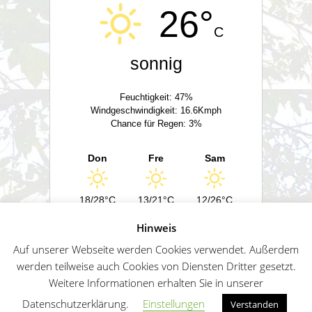
26°
C
sonnig
Feuchtigkeit: 47%
Windgeschwindigkeit: 16.6Kmph
Chance für Regen: 3%
Don
Fre
Sam
18/28°C
13/21°C
12/26°C
Hinweis
Powered by
Wetter2.com
Auf unserer Webseite werden Cookies verwendet. Außerdem
werden teilweise auch Cookies von Diensten Dritter gesetzt.
Weitere Informationen erhalten Sie in unserer
German
Impressum
Datenschutz
Sitemap
Datenschutzerklärung.
Einstellungen
Verstanden