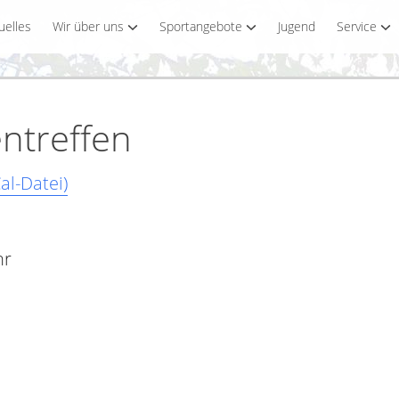
uelles
Wir über uns
Sportangebote
Jugend
Service
ntreffen
al-Datei)
hr