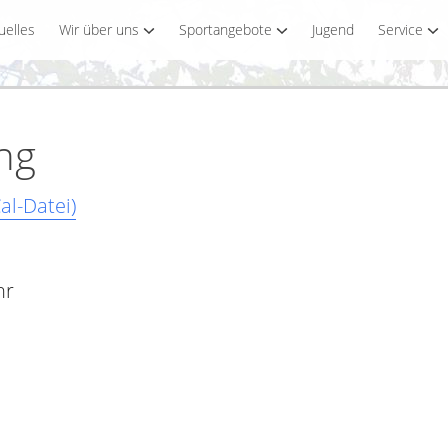
uelles
Wir über uns
Sportangebote
Jugend
Service
ing
al-Datei)
hr