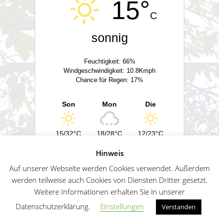
15°
C
sonnig
Feuchtigkeit: 66%
Windgeschwindigkeit: 10.8Kmph
Chance für Regen: 17%
Son
Mon
Die
15/32°C
18/28°C
12/23°C
Hinweis
Powered by
Wetter2.com
Auf unserer Webseite werden Cookies verwendet. Außerdem
werden teilweise auch Cookies von Diensten Dritter gesetzt.
Weitere Informationen erhalten Sie in unserer
German
Impressum
Datenschutz
Sitemap
Datenschutzerklärung.
Einstellungen
Verstanden
Penguin WordPress Theme kreiert von WPZOO