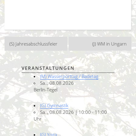
Beitragsnavigation
(S) Jahresabschlussfeier
(J) WM in Ungarn
VERANSTALTUNGEN
(M) Wasserporttag / Badetag
Sa.., 08.08.2026
Berlin-Tegel
(G) Gymnastik
Sa.., 08.08.2026 | 10:00 - 11:00
Uhr
(G) Yoga