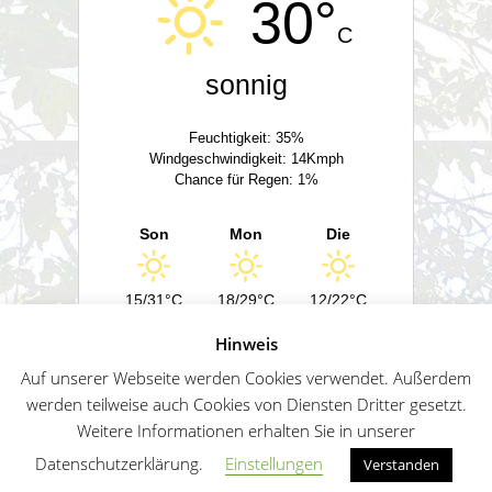
30°
C
sonnig
Feuchtigkeit: 35%
Windgeschwindigkeit: 14Kmph
Chance für Regen: 1%
Son
Mon
Die
15/31°C
18/29°C
12/22°C
Hinweis
Powered by
Wetter2.com
Auf unserer Webseite werden Cookies verwendet. Außerdem
werden teilweise auch Cookies von Diensten Dritter gesetzt.
Weitere Informationen erhalten Sie in unserer
German
Impressum
Datenschutz
Sitemap
Datenschutzerklärung.
Einstellungen
Verstanden
Penguin WordPress Theme kreiert von WPZOO