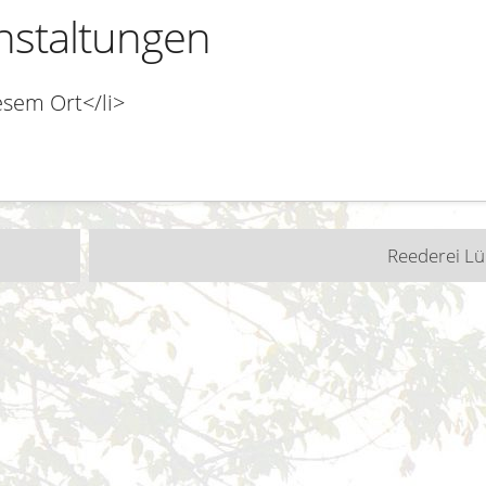
staltungen
esem Ort</li>
n
Reederei Lü