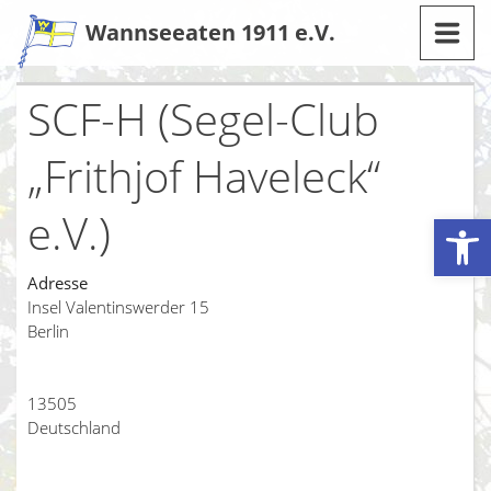
Zum
Wannseeaten 1911 e.V.
Inhalt
SCF-H (Segel-Club
„Frithjof Haveleck“
e.V.)
Werkzeugleiste öffnen
Adresse
Insel Valentinswerder 15
Berlin
13505
Deutschland