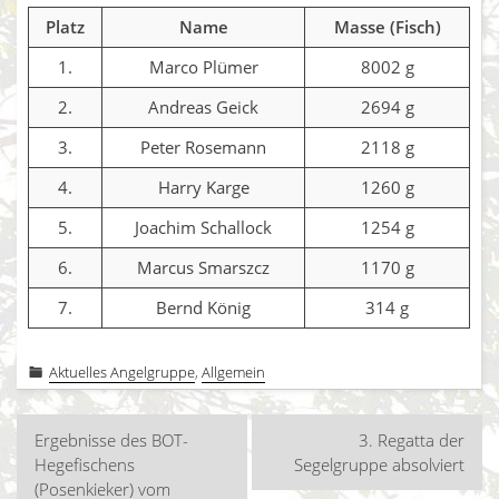
Platz
Name
Masse (Fisch)
1.
Marco Plümer
8002 g
2.
Andreas Geick
2694 g
3.
Peter Rosemann
2118 g
4.
Harry Karge
1260 g
5.
Joachim Schallock
1254 g
6.
Marcus Smarszcz
1170 g
7.
Bernd König
314 g
Aktuelles Angelgruppe
,
Allgemein
Beitragsnavigation
Ergebnisse des BOT-
3. Regatta der
Hegefischens
Segelgruppe absolviert
(Posenkieker) vom