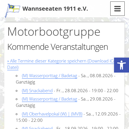
Zum
Wannseeaten 1911 e.V.
Inhalt
Motorbootgruppe
Kommende Veranstaltungen
Werkzeugleiste öffnen
» Alle Termine dieser Kategorie speichern (Download iCal-
Datei)
(M) Wasserporttag / Badetag
- Sa.., 08.08.2026 -
Ganztägig
(M) Snackabend
- Fr.., 28.08.2026 - 19:00 - 22:00
(M) Wasserporttag / Badetag
- Sa.., 29.08.2026 -
Ganztägig
(M) Oberhavelpokal (W) | (MVB)
- Sa.., 12.09.2026 -
15:00 - 22:00
(M) Snackabend
- Fr.., 18.09.2026 - 19:00 - 22:00