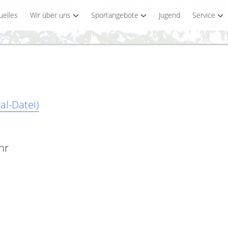
uelles
Wir über uns
Sportangebote
Jugend
Service
al-Datei)
hr