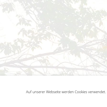
Auf unserer Webseite werden Cookies verwendet. A
German
Impressum
Datenschutz
Sitemap
Penguin WordPress Theme kreiert von WPZOO