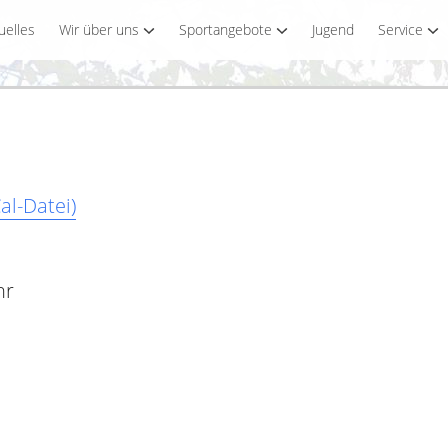
uelles
Wir über uns
Sportangebote
Jugend
Service
al-Datei)
hr