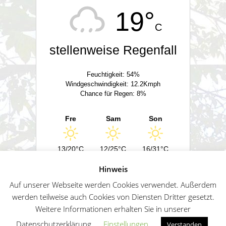
19°
C
stellenweise Regenfall
Feuchtigkeit: 54%
Windgeschwindigkeit: 12.2Kmph
Chance für Regen: 8%
Fre
Sam
Son
13/20°C
12/25°C
16/31°C
Hinweis
Powered by
Wetter2.com
Auf unserer Webseite werden Cookies verwendet. Außerdem
werden teilweise auch Cookies von Diensten Dritter gesetzt.
Weitere Informationen erhalten Sie in unserer
German
Impressum
Datenschutz
Sitemap
Datenschutzerklärung.
Einstellungen
Verstanden