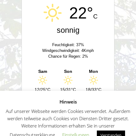
22°
C
sonnig
Feuchtigkeit: 37%
Windgeschwindigkeit: 4Kmph
Chance für Regen: 2%
Sam
Son
Mon
12/25°C
15/31°C
18/33°C
Hinweis
Powered by
Wetter2.com
Auf unserer Webseite werden Cookies verwendet. Außerdem
werden teilweise auch Cookies von Diensten Dritter gesetzt.
Weitere Informationen erhalten Sie in unserer
German
Impressum
Datenschutz
Sitemap
Datenschutzerklärung.
Einstellungen
Verstanden