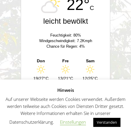
22°
C
leicht bewölkt
Feuchtigkeit: 80%
Windgeschwindigkeit: 7.2Kmph
Chance für Regen: 4%
Don
Fre
Sam
19/27°C
13/21°C
12/25°C
Hinweis
Powered by
Wetter2.com
Auf unserer Webseite werden Cookies verwendet. Außerdem
werden teilweise auch Cookies von Diensten Dritter gesetzt.
Weitere Informationen erhalten Sie in unserer
German
Impressum
Datenschutz
Sitemap
Datenschutzerklärung.
Einstellungen
Verstanden
Penguin WordPress Theme kreiert von WPZOO