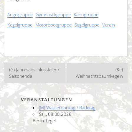
Angelgruppe
Gymnastikgruppe
Kanugruppe
Kegelgruppe
Motorbootgruppe
Segelgruppe
Verein
Beitragsnavigation
(G) Jahresabschlussfeier /
(Ke)
Saisonende
Weihnachtsbaumkegeln
VERANSTALTUNGEN
(M) Wasserporttag / Badetag
Sa.., 08.08.2026
Berlin-Tegel