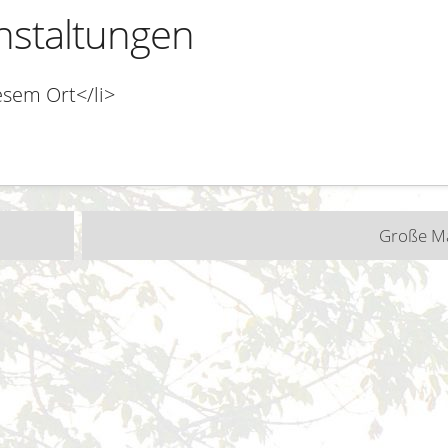
staltungen
esem Ort</li>
n
Große M