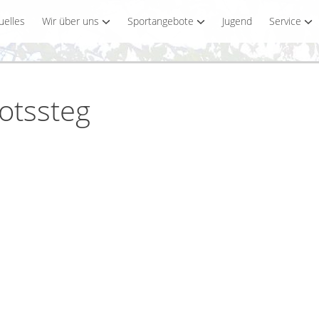
uelles
Wir über uns
Sportangebote
Jugend
Service
otssteg