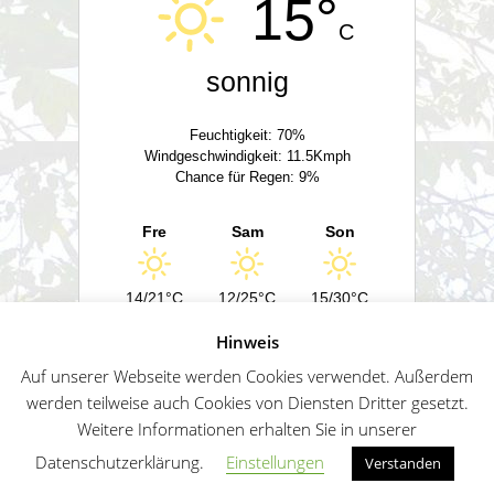
15°
C
sonnig
Feuchtigkeit: 70%
Windgeschwindigkeit: 11.5Kmph
Chance für Regen: 9%
Fre
Sam
Son
14/21°C
12/25°C
15/30°C
Hinweis
Powered by
Wetter2.com
Auf unserer Webseite werden Cookies verwendet. Außerdem
werden teilweise auch Cookies von Diensten Dritter gesetzt.
Weitere Informationen erhalten Sie in unserer
German
Impressum
Datenschutz
Sitemap
Datenschutzerklärung.
Einstellungen
Verstanden
Penguin WordPress Theme kreiert von WPZOO