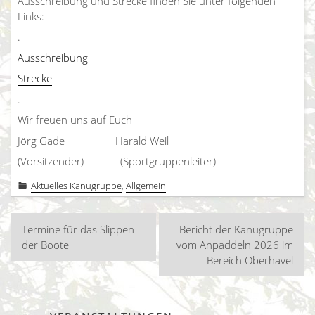
Ausschreibung und Strecke finden Sie unter folgenden
Links:
.
Ausschreibung
Strecke
.
Wir freuen uns auf Euch
Jörg Gade Harald Weil
(Vorsitzender) (Sportgruppenleiter)
Aktuelles Kanugruppe
,
Allgemein
Beitragsnavigation
Termine für das Slippen
Bericht der Kanugruppe
der Boote
vom Anpaddeln 2026 im
Bereich Oberhavel