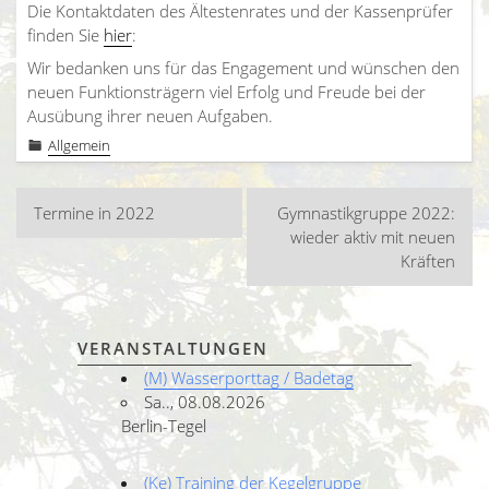
Die Kontaktdaten des Ältestenrates und der Kassenprüfer
finden Sie
hier
:
Wir bedanken uns für das Engagement und wünschen den
neuen Funktionsträgern viel Erfolg und Freude bei der
Ausübung ihrer neuen Aufgaben.
Allgemein
Beitragsnavigation
Termine in 2022
Gymnastikgruppe 2022:
wieder aktiv mit neuen
Kräften
VERANSTALTUNGEN
(M) Wasserporttag / Badetag
Sa.., 08.08.2026
Berlin-Tegel
(Ke) Training der Kegelgruppe