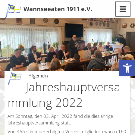
Zum
Wannseeaten 1911 e.V.
Inhalt
Werkzeugleiste öffnen
Allgemein
Jahreshauptversa
mmlung 2022
Am Sonntag, den 03. April 2022 fand die diesjährige
Jahreshauptversammlung statt.
Von 466 stimmberechtigten Vereinsmitgliedern waren 160