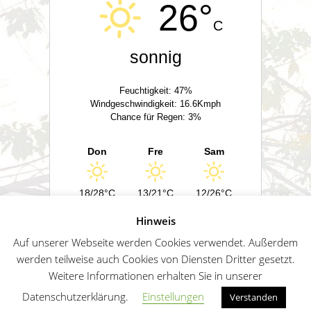
26°
C
sonnig
Feuchtigkeit: 47%
Windgeschwindigkeit: 16.6Kmph
Chance für Regen: 3%
Don
Fre
Sam
18/28°C
13/21°C
12/26°C
Hinweis
Powered by
Wetter2.com
Auf unserer Webseite werden Cookies verwendet. Außerdem
werden teilweise auch Cookies von Diensten Dritter gesetzt.
Weitere Informationen erhalten Sie in unserer
German
Impressum
Datenschutz
Sitemap
Datenschutzerklärung.
Einstellungen
Verstanden
Penguin WordPress Theme kreiert von WPZOO