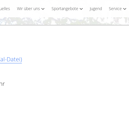
uelles
Wir über uns
Sportangebote
Jugend
Service
al-Datei)
hr