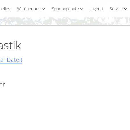
uelles
Wir über uns
Sportangebote
Jugend
Service
stik
al-Datei)
hr