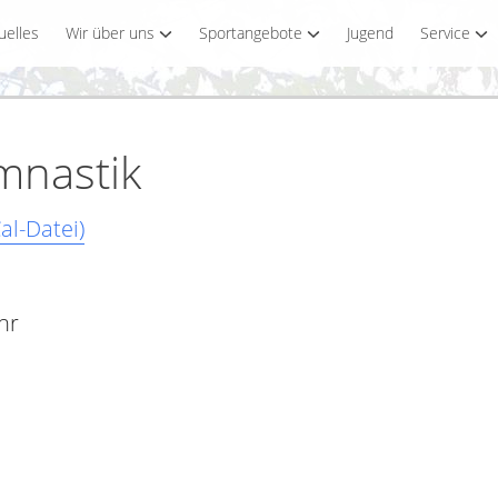
uelles
Wir über uns
Sportangebote
Jugend
Service
mnastik
al-Datei)
hr