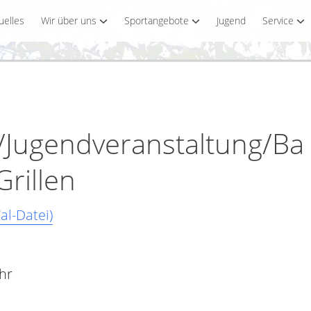
uelles
Wir über uns
Sportangebote
Jugend
Service
/Jugendveranstaltung/Ba
Grillen
al-Datei)
Uhr