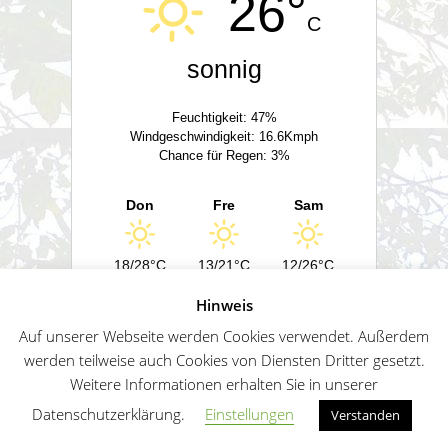
26°
C
sonnig
Feuchtigkeit: 47%
Windgeschwindigkeit: 16.6Kmph
Chance für Regen: 3%
Don
Fre
Sam
18/28°C
13/21°C
12/26°C
Hinweis
Powered by
Wetter2.com
Auf unserer Webseite werden Cookies verwendet. Außerdem
werden teilweise auch Cookies von Diensten Dritter gesetzt.
Weitere Informationen erhalten Sie in unserer
German
Impressum
Datenschutz
Sitemap
Datenschutzerklärung.
Einstellungen
Verstanden
Penguin WordPress Theme kreiert von WPZOO