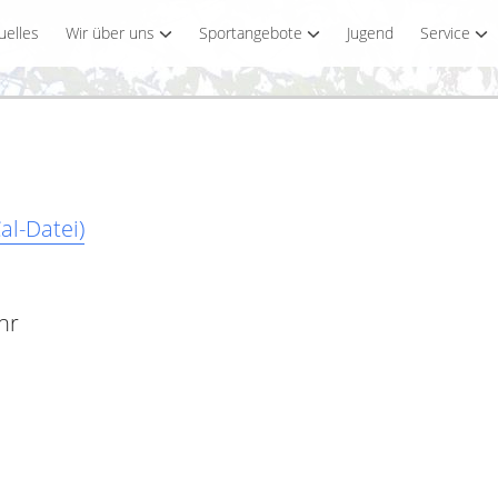
uelles
Wir über uns
Sportangebote
Jugend
Service
al-Datei)
hr