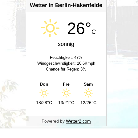
Wetter in Berlin-Hakenfelde
26°
C
sonnig
Feuchtigkeit: 47%
Windgeschwindigkeit: 16.6Kmph
Chance für Regen: 3%
Don
Fre
Sam
18/28°C
13/21°C
12/26°C
Powered by
Wetter2.com