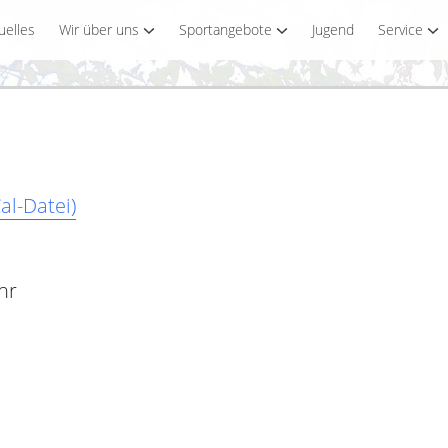
uelles
Wir über uns
Sportangebote
Jugend
Service
al-Datei)
hr