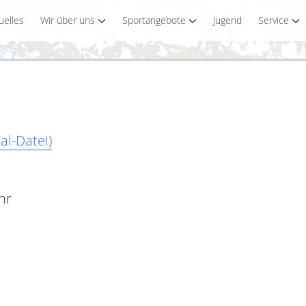
uelles
Wir über uns
Sportangebote
Jugend
Service
al-Datei)
hr