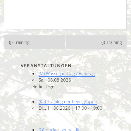
Beitragsnavigation
(J) Training
(J) Training
VERANSTALTUNGEN
(M) Wasserporttag / Badetag
Sa.., 08.08.2026
Berlin-Tegel
(Ke) Training der Kegelgruppe
Di.., 11.08.2026 | 17:00 - 19:00
Uhr
(G) Hockergymnastik