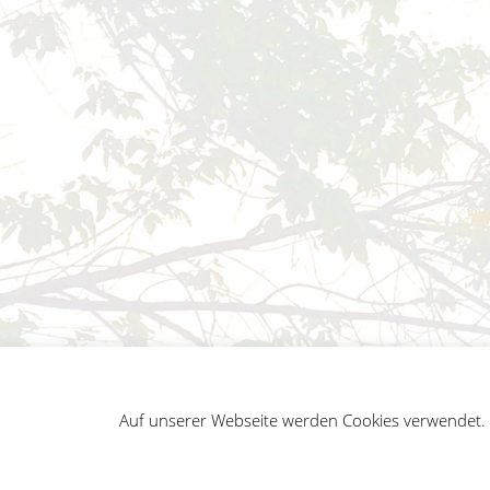
Auf unserer Webseite werden Cookies verwendet. A
German
Impressum
Datenschutz
Sitemap
Penguin WordPress Theme kreiert von WPZOO