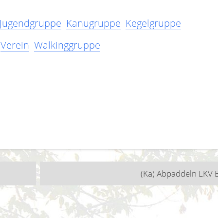
Jugendgruppe
Kanugruppe
Kegelgruppe
Verein
Walkinggruppe
n
(Ka) Abpaddeln LKV B