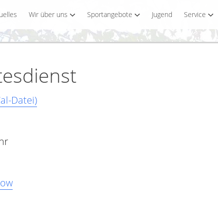
uelles
Wir über uns
Sportangebote
Jugend
Service
tesdienst
al-Datei)
hr
row