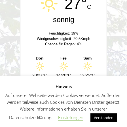
27°
C
sonnig
Feuchtigkeit: 39%
Windgeschwindigkeit: 20.5Kmph
Chance für Regen: 4%
Don
Fre
Sam
20/27°C
14/20°C
12/25°C
Hinweis
Powered by
Wetter2.com
Auf unserer Webseite werden Cookies verwendet. Außerdem
werden teilweise auch Cookies von Diensten Dritter gesetzt.
Weitere Informationen erhalten Sie in unserer
German
Impressum
Datenschutz
Sitemap
Datenschutzerklärung.
Einstellungen
Verstanden
Penguin WordPress Theme kreiert von WPZOO