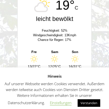
19°
C
leicht bewölkt
Feuchtigkeit: 52%
Windgeschwindigkeit: 13Kmph
Chance für Regen: 17%
Fre
Sam
Son
13/22°C
12/25°C
16/31°C
Hinweis
Powered by
Wetter2.com
Auf unserer Webseite werden Cookies verwendet. Außerdem
werden teilweise auch Cookies von Diensten Dritter gesetzt.
Weitere Informationen erhalten Sie in unserer
German
Impressum
Datenschutz
Sitemap
Datenschutzerklärung.
Einstellungen
Verstanden
Penguin WordPress Theme kreiert von WPZOO