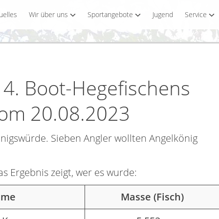
uelles
Wir über uns
Sportangebote
Jugend
Service
 4. Boot-Hegefischens
vom 20.08.2023
nigswürde. Sieben Angler wollten Angelkönig
as Ergebnis zeigt, wer es wurde:
ame
Masse (Fisch)