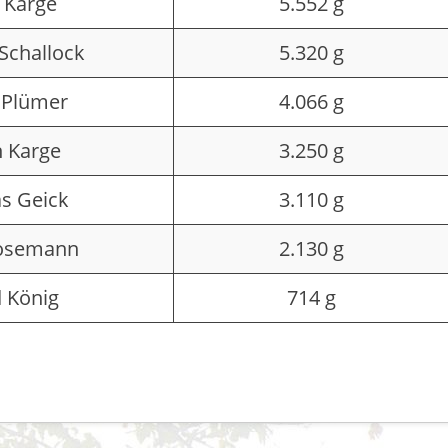
 Karge
5.552 g
Schallock
5.320 g
 Plümer
4.066 g
n Karge
3.250 g
s Geick
3.110 g
Rosemann
2.130 g
 König
714 g