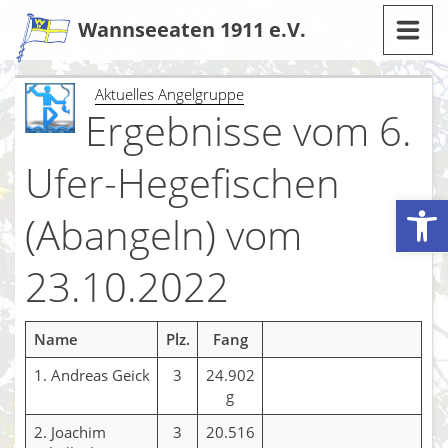
Zum
Wannseeaten 1911 e.V.
Inhalt
Aktuelles Angelgruppe
Ergebnisse vom 6.
Ufer-Hegefischen
Werkzeugleiste öffnen
(Abangeln) vom
23.10.2022
Name
Plz.
Fang
1. Andreas Geick
3
24.902
g
2. Joachim
3
20.516