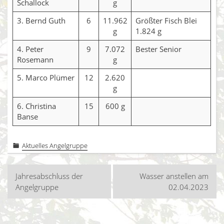
Schallock
g
3. Bernd Guth
6
11.962
Größter Fisch Blei
g
1.824 g
4. Peter
9
7.072
Bester Senior
Rosemann
g
5. Marco Plümer
12
2.620
g
6. Christina
15
600 g
Banse
Aktuelles Angelgruppe
Beitragsnavigation
Jahresabschluss der
Wasser anstellen am
Angelgruppe
02.04.2023