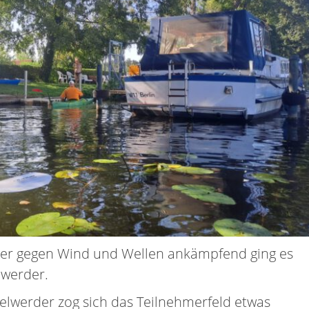
er gegen Wind und Wellen ankämpfend ging es
dwerder.
selwerder zog sich das Teilnehmerfeld etwas