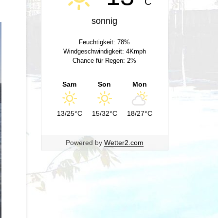
C
sonnig
Feuchtigkeit: 78%
Windgeschwindigkeit: 4Kmph
Chance für Regen: 2%
Sam
Son
Mon
13/25°C
15/32°C
18/27°C
Powered by
Wetter2.com