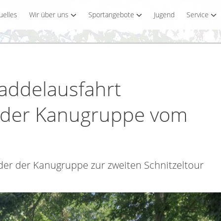
uelles
Wir über uns
Sportangebote
Jugend
Service
ddelausfahrt
“) der Kanugruppe vom
der der Kanugruppe zur zweiten Schnitzeltour