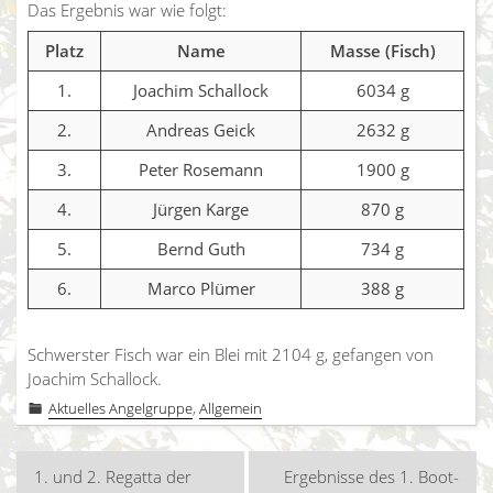
Das Ergebnis war wie folgt:
Platz
Name
Masse (Fisch)
1.
Joachim Schallock
6034 g
2.
Andreas Geick
2632 g
3.
Peter Rosemann
1900 g
4.
Jürgen Karge
870 g
5.
Bernd Guth
734 g
6.
Marco Plümer
388 g
Schwerster Fisch war ein Blei mit 2104 g, gefangen von
Joachim Schallock.
Aktuelles Angelgruppe
,
Allgemein
Beitragsnavigation
1. und 2. Regatta der
Ergebnisse des 1. Boot-