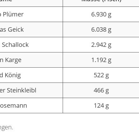
 Plümer
6.930 g
as Geick
6.038 g
 Schallock
2.942 g
en Karge
1.192 g
d König
522 g
er Steinkleibl
466 g
Rosemann
124 g
ngen.