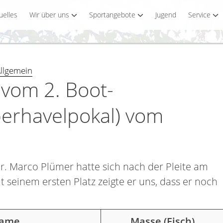
uelles
Wir über uns
Sportangebote
Jugend
Service
llgemein
 vom 2. Boot-
erhavelpokal) vom
r. Marco Plümer hatte sich nach der Pleite am
t seinem ersten Platz zeigte er uns, dass er noch
ame
Masse (Fisch)