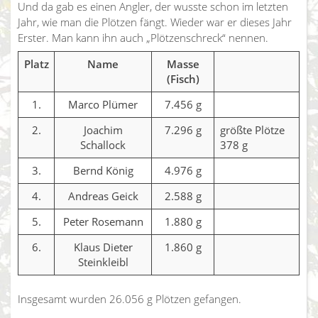
Und da gab es einen Angler, der wusste schon im letzten
Jahr, wie man die Plötzen fängt. Wieder war er dieses Jahr
Erster. Man kann ihn auch „Plötzenschreck“ nennen.
Platz
Name
Masse
(Fisch)
1.
Marco Plümer
7.456 g
2.
Joachim
7.296 g
größte Plötze
Schallock
378 g
3.
Bernd König
4.976 g
4.
Andreas Geick
2.588 g
5.
Peter Rosemann
1.880 g
6.
Klaus Dieter
1.860 g
Steinkleibl
Insgesamt wurden 26.056 g Plötzen gefangen.