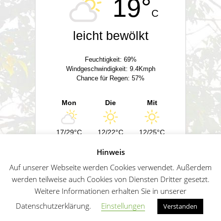
19°
C
leicht bewölkt
Feuchtigkeit: 69%
Windgeschwindigkeit: 9.4Kmph
Chance für Regen: 57%
Mon
Die
Mit
17/29°C
12/22°C
12/25°C
Hinweis
Powered by
Wetter2.com
Auf unserer Webseite werden Cookies verwendet. Außerdem
werden teilweise auch Cookies von Diensten Dritter gesetzt.
Weitere Informationen erhalten Sie in unserer
German
Impressum
Datenschutz
Sitemap
Datenschutzerklärung.
Einstellungen
Verstanden
Penguin WordPress Theme kreiert von WPZOO