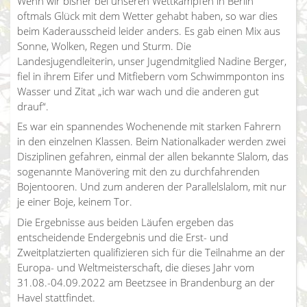
Wenn wir bisher bei unseren Wettkämpfen in Berlin
oftmals Glück mit dem Wetter gehabt haben, so war dies
beim Kaderausscheid leider anders. Es gab einen Mix aus
Sonne, Wolken, Regen und Sturm. Die
Landesjugendleiterin, unser Jugendmitglied Nadine Berger,
fiel in ihrem Eifer und Mitfiebern vom Schwimmponton ins
Wasser und Zitat „ich war wach und die anderen gut
drauf“.
Es war ein spannendes Wochenende mit starken Fahrern
in den einzelnen Klassen. Beim Nationalkader werden zwei
Disziplinen gefahren, einmal der allen bekannte Slalom, das
sogenannte Manövering mit den zu durchfahrenden
Bojentooren. Und zum anderen der Parallelslalom, mit nur
je einer Boje, keinem Tor.
Die Ergebnisse aus beiden Läufen ergeben das
entscheidende Endergebnis und die Erst- und
Zweitplatzierten qualifizieren sich für die Teilnahme an der
Europa- und Weltmeisterschaft, die dieses Jahr vom
31.08.-04.09.2022 am Beetzsee in Brandenburg an der
Havel stattfindet.